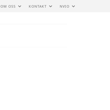
OM OSS
KONTAKT
NVIO
NVIO - GUDBRANDSDALEN
KONTAKT
BLI MEDLEM
STYRET
TIL HOVEDSIDEN