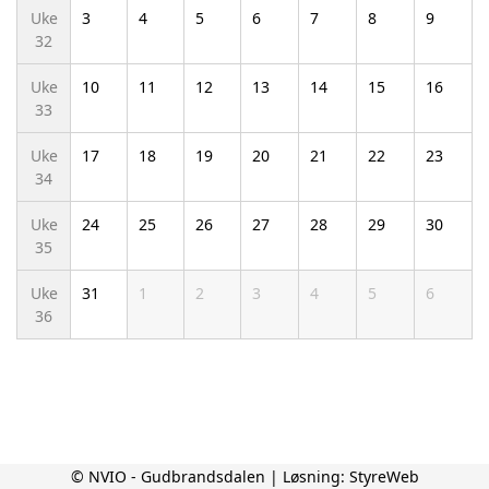
Uke
3
4
5
6
7
8
9
32
Uke
10
11
12
13
14
15
16
33
Uke
17
18
19
20
21
22
23
34
Uke
24
25
26
27
28
29
30
35
Uke
31
1
2
3
4
5
6
36
© NVIO - Gudbrandsdalen | Løsning:
StyreWeb