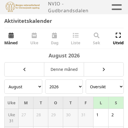
NVIO -
Gudbrandsdalen
Aktivitetskalender
Måned
Uke
Dag
Liste
Søk
Utvid
August
2026
Denne måned
Uke
M
T
O
T
F
L
S
Uke
27
28
29
30
31
1
2
31